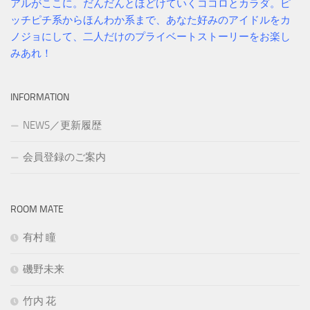
アルがここに。だんだんとほどけていくココロとカラダ。ピ
ッチピチ系からほんわか系まで、あなた好みのアイドルをカ
ノジョにして、二人だけのプライベートストーリーをお楽し
みあれ！
INFORMATION
NEWS／更新履歴
会員登録のご案内
ROOM MATE
有村 瞳
磯野未来
竹内 花