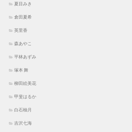
夏目みき
倉田夏希
英里香
森あやこ
平林あずみ
塚本 舞
柳田絵美花
甲斐はるか
白石柚月
吉沢七海