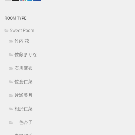
ROOM TYPE
Sweet Room
竹内 花
佐藤まりな
石川麻衣
佐倉仁菜
片瀬美月
相沢仁菜
一色杏子