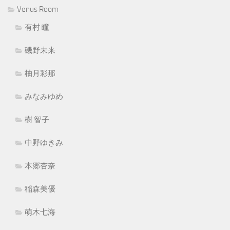
Venus Room
有村 瞳
磯野未来
柚月彩那
みなみゆめ
樹 智子
中野ゆきみ
本郷杏奈
稲森美優
萌木七海