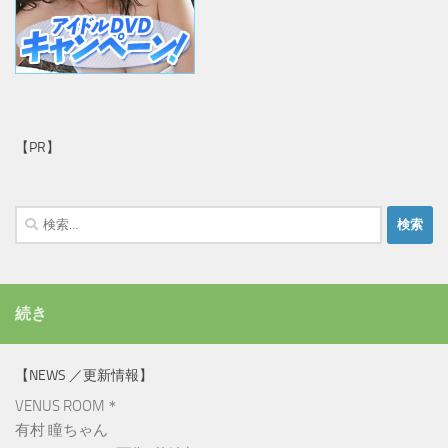
【PR】
検
索:
続き
【NEWS ／更新情報】
VENUS ROOM＊
有村 瞳ちゃん