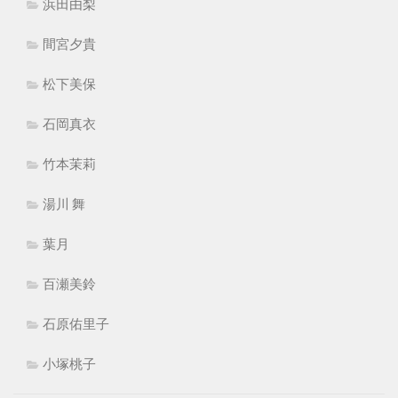
浜田由梨
間宮夕貴
松下美保
石岡真衣
竹本茉莉
湯川 舞
葉月
百瀬美鈴
石原佑里子
小塚桃子