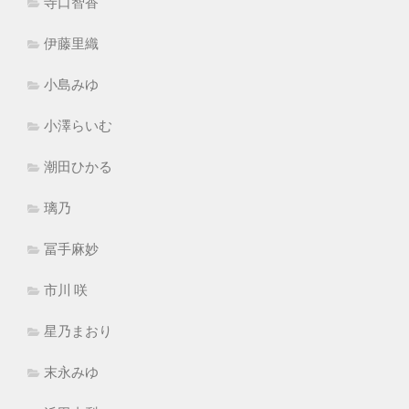
寺口智香
伊藤里織
小島みゆ
小澤らいむ
潮田ひかる
璃乃
冨手麻妙
市川 咲
星乃まおり
末永みゆ