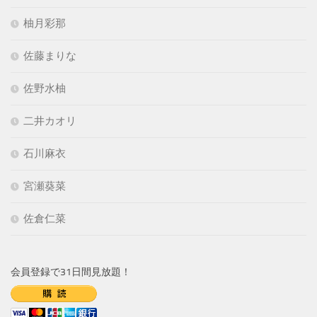
柚月彩那
佐藤まりな
佐野水柚
二井カオリ
石川麻衣
宮瀬葵菜
佐倉仁菜
会員登録で31日間見放題！