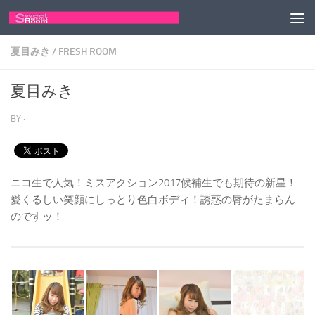
コンテンツへスキップ
夏目みき
/
FRESH ROOM
夏目みき
BY
·
ニコ生で人気！ミスアクション2017候補生でも期待の新星！
愛くるしい笑顔にしっとり色白ボディ！誘惑の脣がたまらん
のですッ！