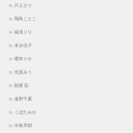
川上さり
飛鳥ことこ
福滝りり
末永佳子
櫻井りか
光原みう
朝菜 栞
遠野千夏
くぼたみか
中島早耶