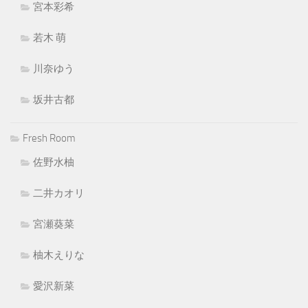
宮本彩希
若木 萌
川奈ゆう
坂井古都
Fresh Room
佐野水柚
二井カオリ
宮瀬葵菜
柚木えりな
愛沢新菜